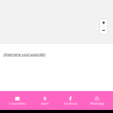
Algemene voorwaarden
Tags: Atelier het Beeldlokaal, Cursus, Cursussen, Workshop, Creatief,
Leeuwarden, Yvonne Feijten, Monotype, Cyanotype, Blauwdrukken,
Alternatief, druktechnieken, grafische technieken, Etsen, DOAS, pinhole
fotografie, DOKA, verrassende workshop, atelier, Friesland, analoge
fotografie, workshop film fotografie, holga camera, vintage camera,
solargraph, werkman, workshop sjabloondrukken, creatieve workshop
leeuwarden, stadsDOKA Leeuwarden
E-mailadres
Kaart
Facebook
WhatsApp
© 2019 - 2025 Atelier het Beeldlokaal | Yvonne Feijten |