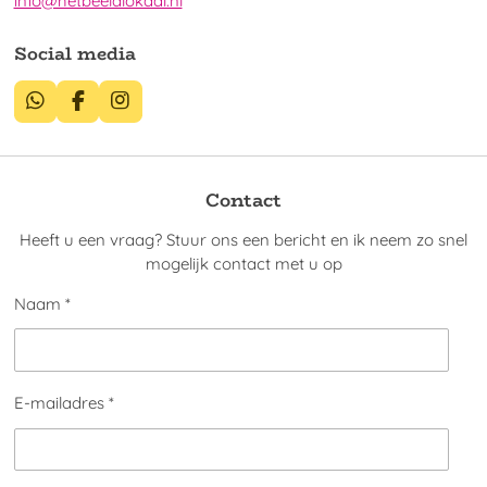
info@hetbeeldlokaal.nl
Social media
W
F
I
h
a
n
a
c
s
t
e
t
s
b
a
Contact
A
o
g
p
o
r
Heeft u een vraag? Stuur ons een bericht en ik neem zo snel
p
k
a
mogelijk contact met u op
m
Naam *
E-mailadres *