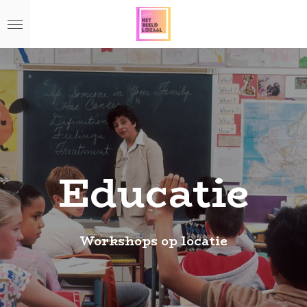
Ga
direct
naar
de
hoofdinhoud
Educatie
Workshops op locatie