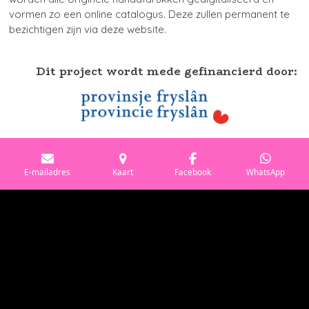
vormen zo een online catalogus. Deze zullen permanent te
bezichtigen zijn via deze website.
Dit project wordt mede gefinancierd door:
Tags: Atelier het Beeldlokaal, Cursus, Cursussen, Workshop, Creatief,
Leeuwarden, Yvonne Feijten, Monotype, Cyanotype, Blauwdrukken,
Alternatief, druktechnieken, grafische technieken, Etsen, DOAS, pinhole
E-mailadres
Kaart
Facebook
WhatsApp
fotografie, DOKA, verrassende workshop, atelier, Friesland, analoge
fotografie, workshop film fotografie, holga camera, vintage camera,
solargraph, werkman, workshop sjabloondrukken, creatieve workshop
leeuwarden, stadsDOKA Leeuwarden
© 2019 - 2025 Atelier het Beeldlokaal | Yvonne Feijten |
Cornelis Trooststraat 48, lokaal 110.C |
8932 BR
Leeuwarden |
info@hetbeeldlokaal.nl |
KvK nummer: